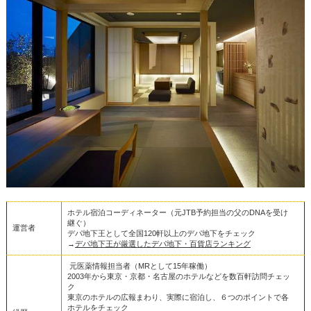
ホテル宿泊コーディネーター（元JTB予約担当の父のDNAを受け
継ぐ）
運営者
デパ地下王として全国120軒以上のデパ地下をチェック
→
デパ地下王が厳選したデパ地下・百貨店ランキング
元医薬情報担当者（MRとして15年稼働）
2003年から東京・京都・名古屋のホテルなどを数百軒訪問チェッ
ク
東京のホテルの広報まわり、実際に宿泊し、６つのポイントで各
ホテルをチェック