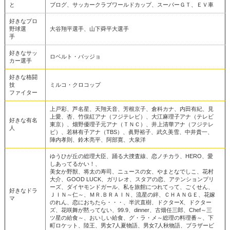
と
ブログ、サッカークラブワールドカップ、スーパーＧＴ、ＥＶ車
好きなプロ
野球選
大谷翔平選手、山下舜平大選手
手
好きなサッ
ロベルト・バッジョ
カー選手
好きな格闘
技
ミルコ・クロコップ
ファイター
上戸彩、芦名星、天翔天音、芳根京子、倉科カナ、内田有紀、見
上愛、杏、竹俣紅アナ（フジテレビ）、大江麻理子アナ（テレビ
好きな有名
東京）、畑野優理子元アナ（ＴＮＣ）、井上清華アナ（フジテレ
人
ビ）、若林有子アナ（TBS）、眞野裕子、武久美雪、中井貴一、
陣内孝則、鈴木亮平、阿部寛、大泉洋
ゆうひが丘の総理大臣、踊る大捜査線、恋ノチカラ、HERO、愛
しあってるかい！、
美女か野獣、将太の寿司、ニュースの女、やまとなでしこ、花村
大介、GOOD LUCK、ガリレオ、スタアの恋、アテンションプリ
ーズ、ダイヤモンドガール、私を旅館につれてって、ごくせん、
好きなドラ
ＪＩＮ～仁～、ＭＲ.ＢＲＡＩＮ、流星の絆、ＣＨＡＮＧＥ、花嫁
マ
のれん、恋におちたら・・・、半沢直樹、ドクターX、ドクター
ズ、花咲舞が黙ってない、99.9、dinner、古畑任三郎、Chef～三
ツ星の給食～、おいしい給食、グ・ラ・メ～総理の料理番～、下
町ロケット、陸王、男女7人夏物語、男女7人秋物語、ブラザービ