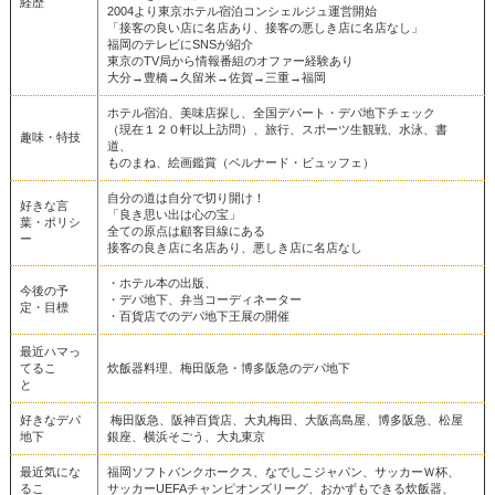
経歴
2004より東京ホテル宿泊コンシェルジュ運営開始
「接客の良い店に名店あり、接客の悪しき店に名店なし」
福岡のテレビにSNSが紹介
東京のTV局から情報番組のオファー経験あり
大分→豊橋→久留米→佐賀→三重→福岡
ホテル宿泊、美味店探し、全国デパート・デパ地下チェック
（現在１２０軒以上訪問）、旅行、スポーツ生観戦、水泳、書
趣味・特技
道、
ものまね、絵画鑑賞（ベルナード・ビュッフェ）
自分の道は自分で切り開け！
好きな言
「良き思い出は心の宝」
葉・ポリシ
全ての原点は顧客目線にある
ー
接客の良き店に名店あり、悪しき店に名店なし
・ホテル本の出版、
今後の予
・デパ地下、弁当コーディネーター
定・目標
・百貨店でのデパ地下王展の開催
最近ハマっ
てるこ
炊飯器料理、梅田阪急・博多阪急のデパ地下
と
好きなデパ
梅田阪急、阪神百貨店、大丸梅田、大阪高島屋、博多阪急、松屋
地下
銀座、横浜そごう、大丸東京
最近気にな
福岡ソフトバンクホークス、なでしこジャパン、サッカーＷ杯、
るこ
サッカーUEFAチャンピオンズリーグ、おかずもできる炊飯器、