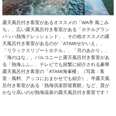
露天風呂付き客室があるオススメの「WA亭 風こみ
ち」、広い露天風呂付き客室がある「ホテルグラン
バッハ熱海クレッシェンド」、その他オススメの露
天風呂付き客室があるのが「ATAMIせかいえ」、
「リラックスリゾートホテル」、「月のあかり」、
「海のはな」。バルコニーと露天風呂付き客室があ
る「熱海ふふ」、テレビでも頻繁に紹介される豪華
露天風呂付き客室の「ATAMI海峯楼」（写真：客
室・風料、アッコにおまかせでも紹介）、半露天風
呂付き客室がある「熱海倶楽部迎賓館」など、質が
かなり高いのが熱海温泉の露天風呂付き客室です！