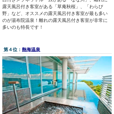
露天風呂付き客室がある「草庵秋桜」、「わらび
野」など、オススメの露天風呂付き客室が最も多い
のが湯布院温泉！離れの露天風呂付き客室が非常に
多いのも特長です！
第４位：
熱海温泉