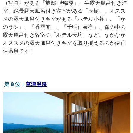
（写真）がある「旅邸 諧暢楼」、半露天風呂付き洋
室、絶景露天風呂付き客室がある「玉樹」、オスス
メの露天風呂付き客室がある「ホテル小暮」、「か
のうや」、「香雲館」、「千明仁泉亭」、森の中の
露天風呂付き客室の「ホテル天坊」など、なかなか
オススメの露天風呂付き客室を取り揃えるのが伊香
保温泉です！
第８位：
草津温泉