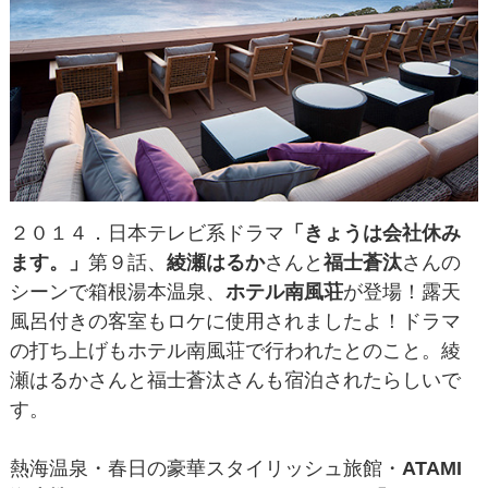
２０１４．日本テレビ系ドラマ
「きょうは会社休み
ます。」
第９話、
綾瀬はるか
さんと
福士蒼汰
さんの
シーンで箱根湯本温泉、
ホテル南風荘
が登場！露天
風呂付きの客室もロケに使用されましたよ！ドラマ
の打ち上げもホテル南風荘で行われたとのこと。綾
瀬はるかさんと福士蒼汰さんも宿泊されたらしいで
す。
熱海温泉・春日の豪華スタイリッシュ旅館・
ATAMI