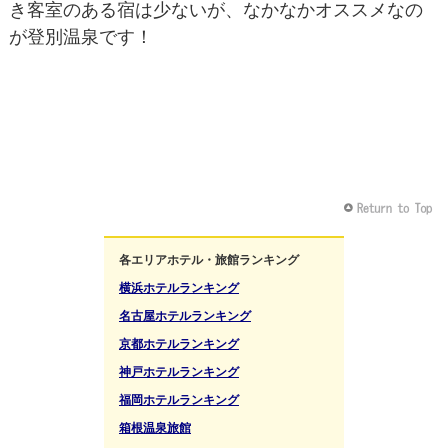
き客室のある宿は少ないが、なかなかオススメなの
が登別温泉です！
各エリアホテル・旅館ランキング
横浜ホテルランキング
名古屋ホテルランキング
京都ホテルランキング
神戸ホテルランキング
福岡ホテルランキング
箱根温泉旅館