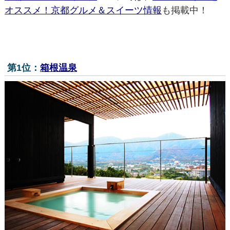
オススメ！京都グルメ＆スイーツ情報
も掲載中！
第1位：
箱根温泉