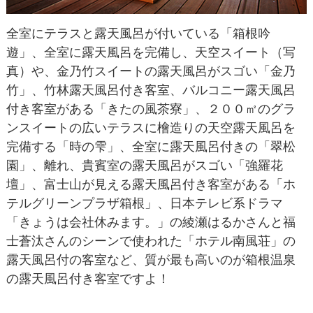
全室にテラスと露天風呂が付いている「箱根吟
遊」、全室に露天風呂を完備し、天空スイート（写
真）や、金乃竹スイートの露天風呂がスゴい「金乃
竹」、竹林露天風呂付き客室、バルコニー露天風呂
付き客室がある「きたの風茶寮」、２００㎡のグラ
ンスイートの広いテラスに檜造りの天空露天風呂を
完備する「時の雫」、全室に露天風呂付きの「翠松
園」、離れ、貴賓室の露天風呂がスゴい「強羅花
壇」、富士山が見える露天風呂付き客室がある「ホ
テルグリーンプラザ箱根」、日本テレビ系ドラマ
「きょうは会社休みます。」の綾瀬はるかさんと福
士蒼汰さんのシーンで使われた「ホテル南風荘」の
露天風呂付の客室など、質が最も高いのが箱根温泉
の露天風呂付き客室ですよ！