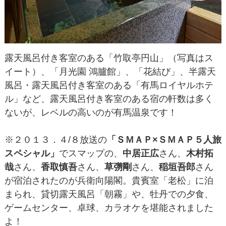
露天風呂付き客室のある「竹取亭円山」（写真はス
イート）、「月光園 鴻臚館」、「花結び」、半露天
風呂・露天風呂付き客室のある「有馬ロイヤルホテ
ル」など、露天風呂付き客室のある宿の軒数は多く
ないが、レベルの高いのが有馬温泉です！
※２０１３．４/８放送の
「ＳＭＡＰ×ＳＭＡＰ５人旅
スペシャル」
でスマップの、
中居正広
さん、
木村拓
哉
さん、
香取慎吾
さん、
草彅剛
さん、
稲垣吾郎
さん
が宿泊されたのが兵衛向陽閣。貴賓室「老松」に泊
まられ、貸切露天風呂「朝霧」や、牡丹での夕食、
ゲームセンター、卓球、カラオケを堪能されました
よ！