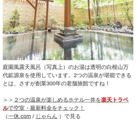
庭園風露天風呂（写真上）のお湯は透明の白根山万
代鉱源泉を使用しています。2つの温泉が堪能できる
とは、さすが創業300年の老舗旅館ですね！
＞＞
２つの温泉が楽しめるホテル一井を
楽天トラベ
ル
で空室・最新料金をチェック！
（
一休.com
/
じゃらん
）で見る