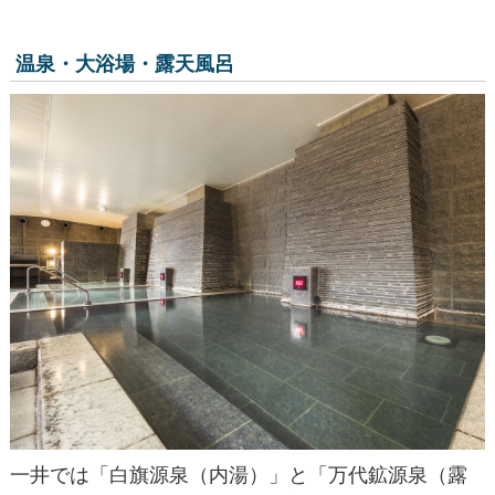
温泉・大浴場・露天風呂
一井では「白旗源泉（内湯）」と「万代鉱源泉（露