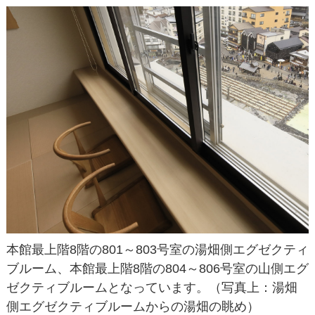
本館最上階8階の801～803号室の湯畑側エグゼクティ
ブルーム、本館最上階8階の804～806号室の山側エグ
ゼクティブルームとなっています。（写真上：湯畑
側エグゼクティブルームからの湯畑の眺め）