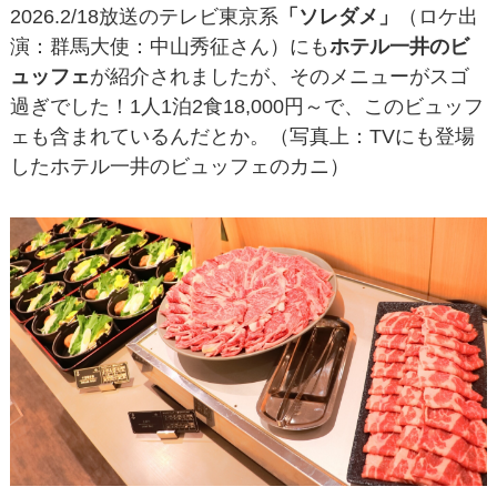
2026.2/18放送のテレビ東京系
「ソレダメ」
（ロケ出
演：群馬大使：中山秀征さん）にも
ホテル一井のビ
ュッフェ
が紹介されましたが、そのメニューがスゴ
過ぎでした！1人1泊2食18,000円～で、このビュッフ
ェも含まれているんだとか。（写真上：TVにも登場
したホテル一井のビュッフェのカニ）