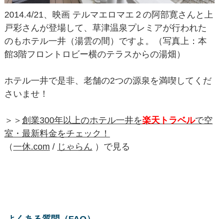
2014.4/21、映画 テルマエロマエ２の阿部寛さんと上
戸彩さんが登場して、草津温泉プレミアが行われた
のもホテル一井（湯雲の間）ですよ。（写真上：本
館3階フロントロビー横のテラスからの湯畑）
ホテル一井で是非、老舗の2つの源泉を満喫してくだ
さいませ！
＞＞
創業300年以上のホテル一井を
楽天トラベル
で空
室・最新料金をチェック！
（
一休.com
/
じゃらん
）で見る