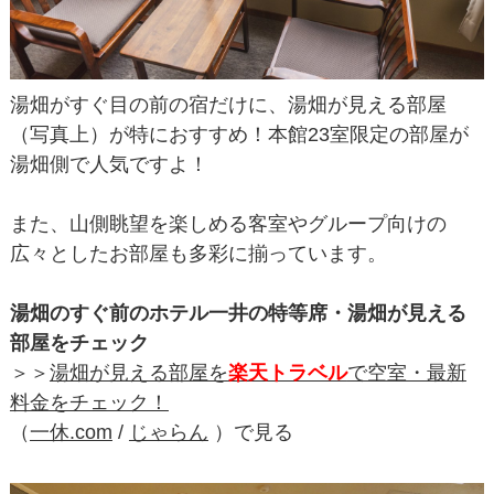
湯畑がすぐ目の前の宿だけに、湯畑が見える部屋
（写真上）が特におすすめ！本館23室限定の部屋が
湯畑側で人気ですよ！
また、山側眺望を楽しめる客室やグループ向けの
広々としたお部屋も多彩に揃っています。
湯畑のすぐ前のホテル一井の特等席・湯畑が見える
部屋をチェック
＞＞
湯畑が見える部屋を
楽天トラベル
で空室・最新
料金をチェック！
（
一休.com
/
じゃらん
）で見る