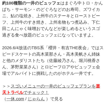
約100種類の一井のビュッフェ
はまぐろ中トロ・かん
ぱち・サーモン・のどぐろなどのお寿司、ズワイカ
ニ、鮎の塩焼き、上州牛のステーキとローストビー
フ、上州牛のすき焼き、上州名物もつ煮込み、下仁
田こんにゃく味噌おでんなどが楽しめるというスゴ
過ぎる食べ放題のビュッフェになっていますよ。
2026.6/4放送のTBS系「櫻井・有吉THE夜会」ではス
ピードスケートの高木菜那さん・高木美帆さん姉妹
と他のメダリストたち（佐藤綾乃さん、堀川桃香さ
ん、茅野菜菜さん）とロビーフロアやビュッフェ会
場でアルバイトに挑戦したのがホテル一井です。
＞＞
スゴいメニューの一井のビュッフェプランを
楽
天トラベル
でチェック！
（
一休.com
/
じゃらん
）で見る