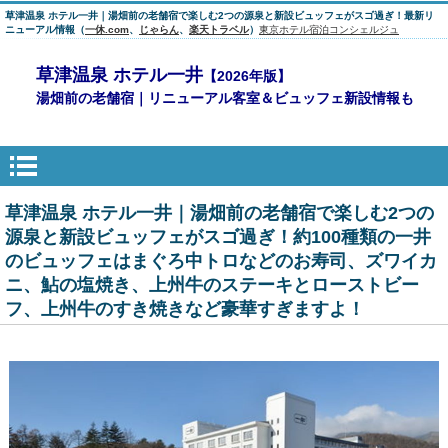
草津温泉 ホテル一井｜湯畑前の老舗宿で楽しむ2つの源泉と新設ビュッフェがスゴ過ぎ！最新リ
ニューアル情報（
一休.com
、
じゃらん
、
楽天トラベル
）
東京ホテル宿泊コンシェルジュ
草津温泉 ホテル一井
【2026年版】
湯畑前の老舗宿｜リニューアル客室＆ビュッフェ新設情報も
草津温泉 ホテル一井｜湯畑前の老舗宿で楽しむ2つの
源泉と新設ビュッフェがスゴ過ぎ！約100種類の一井
のビュッフェはまぐろ中トロなどのお寿司、ズワイカ
ニ、鮎の塩焼き、上州牛のステーキとローストビー
フ、上州牛のすき焼きなど豪華すぎますよ！