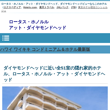
ロータス・ホノルル・アット・ダイヤモンドヘッド、ダイヤモンドヘッドビューならこのホテル
（
エクスペディア
、
Hotels.com
、
楽天トラベル
、
JALパック
、
JTB
）
東京ホテル宿泊コンシェル
ジュ
ロータス・ホノルル
アット・ダイヤモンドヘッド
ハワイ ワイキキ コンドミニアム＆ホテル最新版
ダイヤモンドヘッドに近い全51室の隠れ家的ホテ
ル、ロータス・ホノルル・アット・ダイヤモンドヘ
ッド